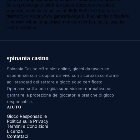
Se sei preoccupato per il tuo gioco d'azzardo o desideri
supporto, contatta GamCare al 0808 8020 133 (gratuito e
riservato) o visita www.gamcare.org.uk. Puoi anche richiedere
l'autoesclusione in qualsiasi momento per fare una pausa dal
nostro servizio.
spinania casino
Spinania Casino offre slot online, giochi da tavolo ed
esperienze con croupier dal vivo con sicurezza conforme
agli standard del settore e gioco equo certificato.
Operiamo sotto una rigida supervisione normativa per
garantire la protezione dei giocatori e pratiche di gioco
responsabile.
AIUTO
Gioco Responsabile
Politica sulla Privacy
Termini e Condizioni
Licenza
Contattaci