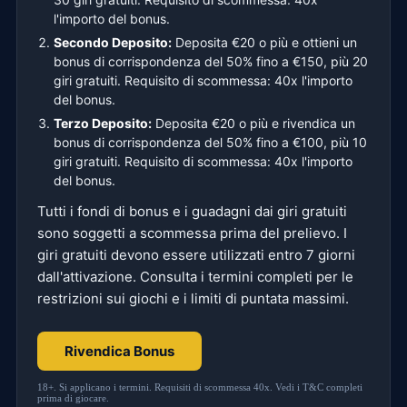
l'importo del bonus.
Secondo Deposito:
Deposita €20 o più e ottieni un
bonus di corrispondenza del 50% fino a €150, più 20
giri gratuiti. Requisito di scommessa: 40x l'importo
del bonus.
Terzo Deposito:
Deposita €20 o più e rivendica un
bonus di corrispondenza del 50% fino a €100, più 10
giri gratuiti. Requisito di scommessa: 40x l'importo
del bonus.
Tutti i fondi di bonus e i guadagni dai giri gratuiti
sono soggetti a scommessa prima del prelievo. I
giri gratuiti devono essere utilizzati entro 7 giorni
dall'attivazione. Consulta i termini completi per le
restrizioni sui giochi e i limiti di puntata massimi.
Rivendica Bonus
18+. Si applicano i termini. Requisiti di scommessa 40x. Vedi i T&C completi
prima di giocare.