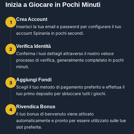
Inizia a Giocare in Pochi Minuti
Crea Account
1
Inserisci la tua email e password per configurare il tuo
account Spinania in pochi secondi.
Verifica Identità
2
Conferma i tuoi dettagli attraverso il nostro veloce
processo di verifica, generalmente completato in pochi
minuti.
Aggiungi Fondi
3
Scegli il tuo metodo di pagamento preferito e effettua il
tuo primo deposito per sbloccare tutti i giochi.
Rivendica Bonus
4
Il tuo bonus di benvenuto viene attivato
automaticamente e pronto per essere utilizzato sulle tue
slot preferite.