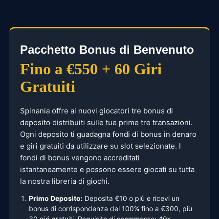
Pacchetto Bonus di Benvenuto
Fino a €550 + 60 Giri
Gratuiti
Spinania offre ai nuovi giocatori tre bonus di
deposito distribuiti sulle tue prime tre transazioni.
Ogni deposito ti guadagna fondi di bonus in denaro
e giri gratuiti da utilizzare su slot selezionate. I
fondi di bonus vengono accreditati
istantaneamente e possono essere giocati su tutta
la nostra libreria di giochi.
Primo Deposito:
Deposita €10 o più e ricevi un
bonus di corrispondenza del 100% fino a €300, più
30 giri gratuiti. Requisito di scommessa: 40x