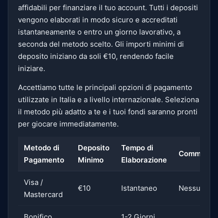
affidabili per finanziare il tuo account. Tutti i depositi
vengono elaborati in modo sicuro e accreditati
istantaneamente o entro un giorno lavorativo, a
seconda del metodo scelto. Gli importi minimi di
deposito iniziano da soli €10, rendendo facile
iniziare.
Accettiamo tutte le principali opzioni di pagamento
utilizzate in Italia e a livello internazionale. Seleziona
il metodo più adatto a te e i tuoi fondi saranno pronti
per giocare immediatamente.
Metodo di
Deposito
Tempo di
Commissio
Pagamento
Minimo
Elaborazione
Visa /
€10
Istantaneo
Nessuna
Mastercard
Bonifico
1-2 Giorni