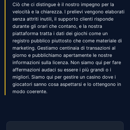
Ciò che ci distingue è il nostro impegno per la
velocità e la chiarezza. I prelievi vengono elaborati
senza attriti inutili, il supporto clienti risponde
durante gli orari che contano, e la nostra
piattaforma tratta i dati dei giochi come un
registro pubblico piuttosto che come materiale di
marketing. Gestiamo centinaia di transazioni al
giorno e pubblichiamo apertamente le nostre
informazioni sulla licenza. Non siamo qui per fare
affermazioni audaci su essere i più grandi o i
migliori. Siamo qui per gestire un casino dove i
giocatori sanno cosa aspettarsi e lo ottengono in
modo coerente.