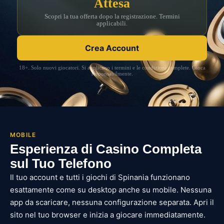
Attesa
Scopri la tua offerta dopo la registrazione. Termini
applicabili.
Crea Account
18+. Solo nuovi giocatori. Si applicano i termini e le condizioni complete. Gioca
responsabilmente.
MOBILE
Esperienza di Casino Completa
sul Tuo Telefono
Il tuo account e tutti i giochi di Spinania funzionano
esattamente come su desktop anche su mobile. Nessuna
app da scaricare, nessuna configurazione separata. Apri il
sito nel tuo browser e inizia a giocare immediatamente.