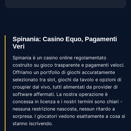
Spinania: Casino Equo, Pagamenti
Veri
Spinania è un casino online regolamentato
costruito su gioco trasparente e pagamenti veloci.
Offriamo un portfolio di giochi accuratamente
selezionato tra slot, giochi da tavolo e opzioni di
croupier dal vivo, tutti alimentati da provider di
software affermati. La nostra operazione è
concessa in licenza e i nostri termini sono chiari -
nessuna restrizione nascosta, nessun ritardo a
sorpresa. I giocatori vedono esattamente a cosa si
stanno iscrivendo.