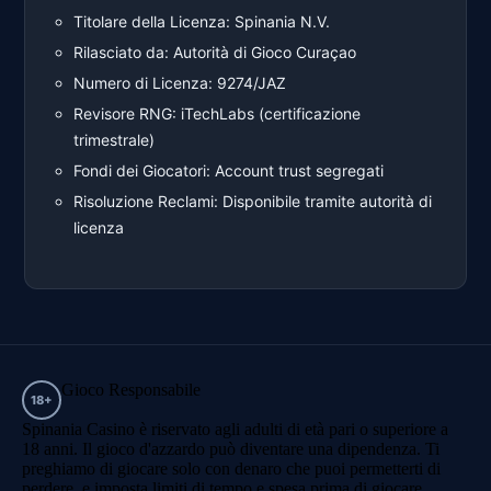
Titolare della Licenza: Spinania N.V.
Rilasciato da: Autorità di Gioco Curaçao
Numero di Licenza: 9274/JAZ
Revisore RNG: iTechLabs (certificazione
trimestrale)
Fondi dei Giocatori: Account trust segregati
Risoluzione Reclami: Disponibile tramite autorità di
licenza
Gioco Responsabile
18+
Spinania Casino è riservato agli adulti di età pari o superiore a
18 anni. Il gioco d'azzardo può diventare una dipendenza. Ti
preghiamo di giocare solo con denaro che puoi permetterti di
perdere, e imposta limiti di tempo e spesa prima di giocare.