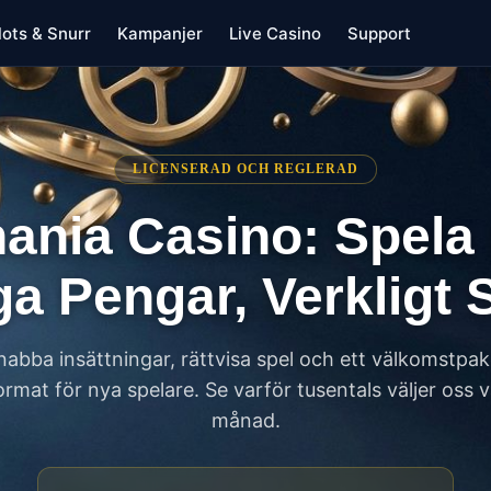
lots & Snurr
Kampanjer
Live Casino
Support
LICENSERAD OCH REGLERAD
nania Casino: Spela
ga Pengar, Verkligt
nabba insättningar, rättvisa spel och ett välkomstpak
ormat för nya spelare. Se varför tusentals väljer oss v
månad.