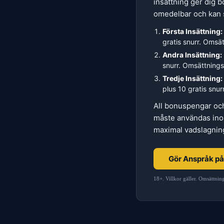
insättning ger dig 
omedelbar och kan s
Första Insättning:
gratis snurr. Omsä
Andra Insättning:
snurr. Omsättning
Tredje Insättning:
plus 10 gratis snu
All bonuspengar och 
måste användas inom
maximal vadslagnin
Gör Anspråk p
18+. Villkor gäller. Omsättnin