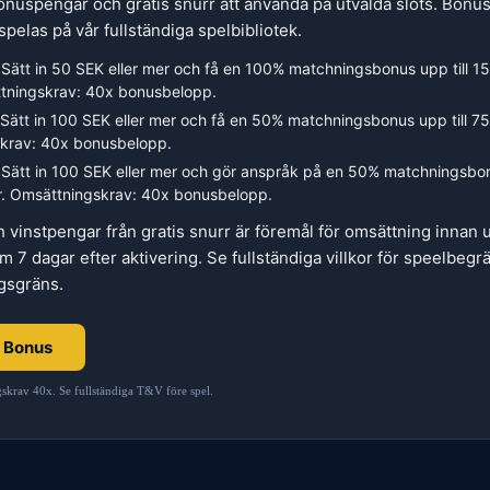
bonuspengar och gratis snurr att använda på utvalda slots. Bonu
pelas på vår fullständiga spelbibliotek.
Sätt in 50 SEK eller mer och få en 100% matchningsbonus upp till 1
ttningskrav: 40x bonusbelopp.
Sätt in 100 SEK eller mer och få en 50% matchningsbonus upp till 75
skrav: 40x bonusbelopp.
Sätt in 100 SEK eller mer och gör anspråk på en 50% matchningsbon
rr. Omsättningskrav: 40x bonusbelopp.
vinstpengar från gratis snurr är föremål för omsättning innan u
 7 dagar efter aktivering. Se fullständiga villkor för speelbeg
gsgräns.
å Bonus
gskrav 40x. Se fullständiga T&V före spel.