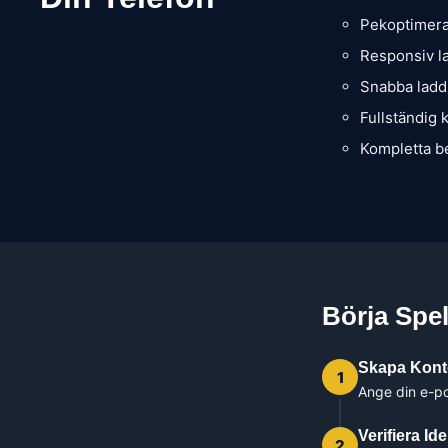
Pekoptimerat
Responsiv la
Snabba ladd
Fullständig 
Kompletta be
Börja Spe
Skapa Kont
1
Ange din e-po
Verifiera Ide
2