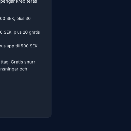
spengar krediteras
500 SEK, plus 30
0 SEK, plus 20 gratis
us upp till 500 SEK,
ttag. Gratis snurr
ränsningar och