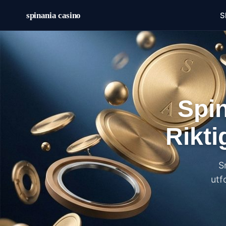
spinania casino
S
Slots & Snurr
Kampanjer
Live Casino
Spi
Support
Rikti
S
utf